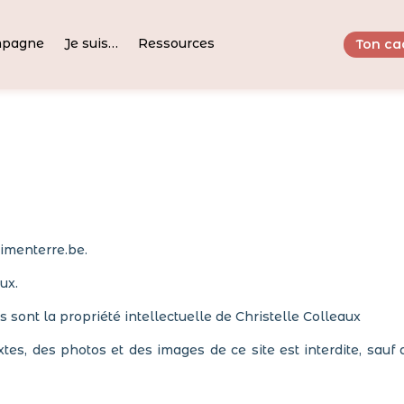
mpagne
Je suis…
Ressources
Ton ca
limenterre.be.
ux.
 sont la propriété intellectuelle de Christelle Colleaux
xtes, des photos et des images de ce site est interdite, sauf a